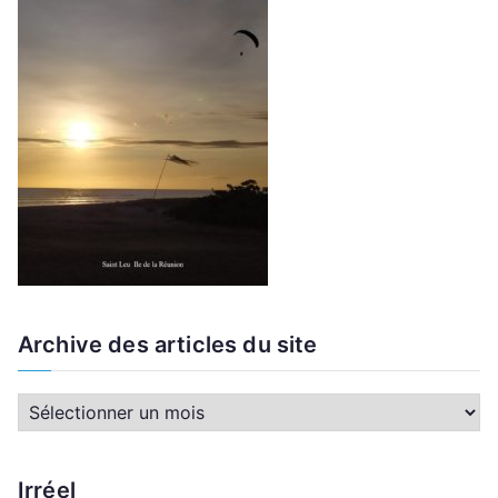
Archive des articles du site
A
r
c
Irréel