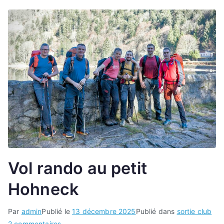
Vol rando au petit
Hohneck
Par
admin
Publié le
13 décembre 2025
Publié dans
sortie club
sur
2 commentaires