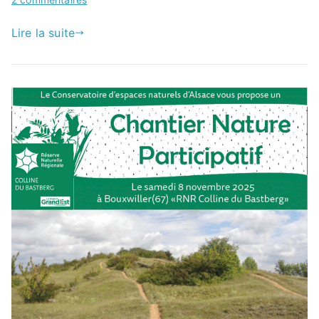
Vol
Lire la suite
rando
au
petit
Hohneck