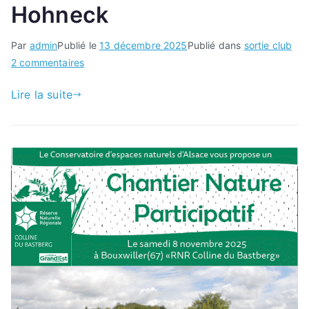
Hohneck
Par
admin
Publié le
13 décembre 2025
Publié dans
sortie club
sur
2 commentaires
Vol
Lire la suite
rando
au
petit
Hohneck