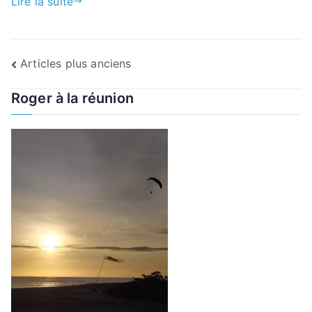
Lire la suite
Navigation
Articles plus anciens
des
Roger à la réunion
articles