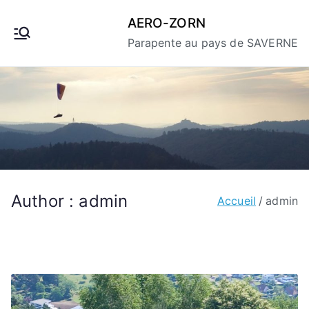
Aller
AERO-ZORN
au
Parapente au pays de SAVERNE
contenu
Author :
admin
Accueil
admin