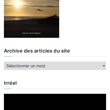
Archive des articles du site
A
r
c
Irréel
h
i
L
v
e
e