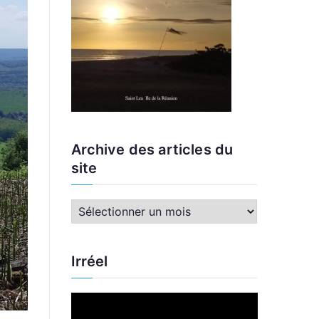
Archive des articles du
site
A
r
c
Irréel
h
i
L
v