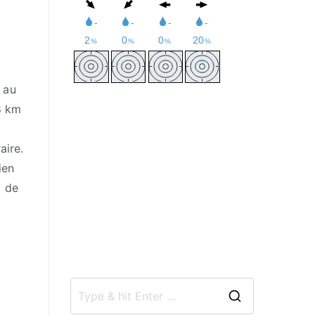
t
e
 au
8 km
aire.
ien
l de
S