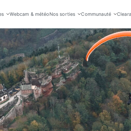
es
Webcam & météo
Nos sorties
Communauté
Clear