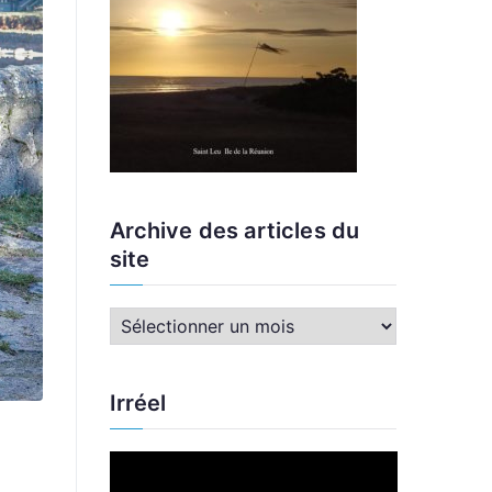
Archive des articles du
site
A
r
c
Irréel
h
i
L
v