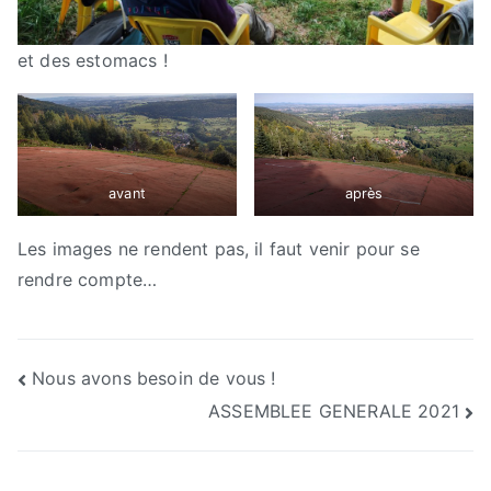
et des estomacs !
avant
après
Les images ne rendent pas, il faut venir pour se
rendre compte…
Navigation
Nous avons besoin de vous !
ASSEMBLEE GENERALE 2021
de
l’article