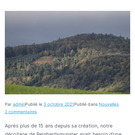
Par
admin
Publié le
3 octobre 2021
Publié dans
Nouvelles
sur
2 commentaires
Une
Après plus de 15 ans depuis sa création, notre
nouvelle
décollage de Reinhardsmunster avait besoin d’une
ère