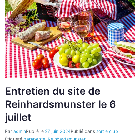
Entretien du site de
Reinhardsmunster le 6
juillet
Par
admin
Publié le
27 juin 2024
Publié dans
sortie club
Étiqueté
parapente
,
Reinhardsmunster