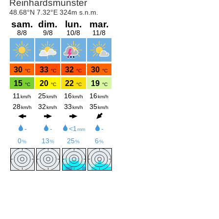
s
d
u
s
i
t
e