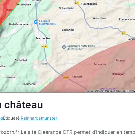
u château
es
Étiqueté
Reinhardsmunster
erozorn.fr Le site Clearance CTR permet d’indiquer en tem