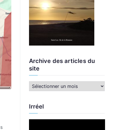
Archive des articles du
site
A
r
c
Irréel
h
i
L
v
ps