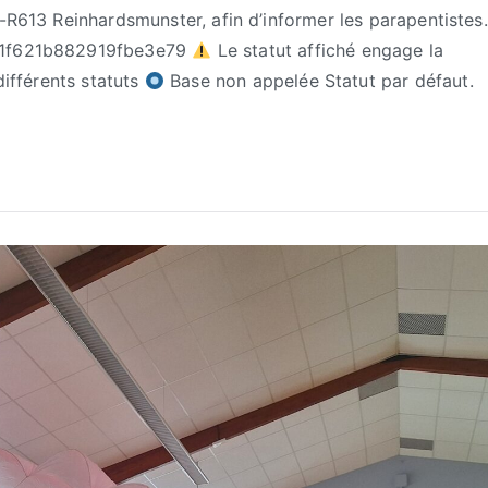
F-R613 Reinhardsmunster, afin d’informer les parapentistes.
ff1f621b882919fbe3e79
Le statut affiché engage la
différents statuts
Base non appelée Statut par défaut.