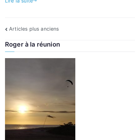
Lire la suite
Navigation
Articles plus anciens
des
Roger à la réunion
articles