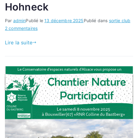
Hohneck
Par
admin
Publié le
13 décembre 2025
Publié dans
sortie club
sur
2 commentaires
Vol
Lire la suite
rando
au
petit
Hohneck