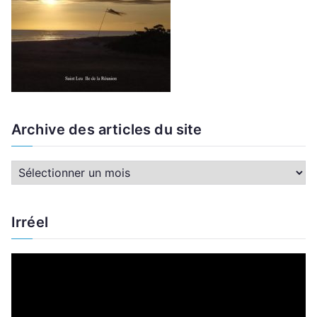
Archive des articles du site
A
r
c
Irréel
h
i
L
v
e
e
c
d