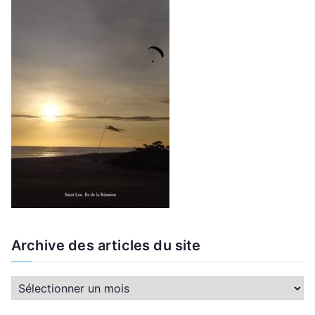
Archive des articles du site
A
r