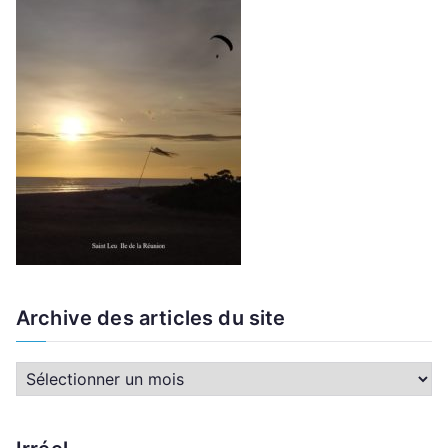
Archive des articles du site
A
r
c