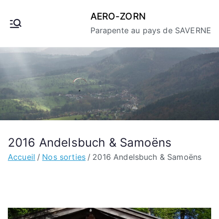
Aller
AERO-ZORN
au
Parapente au pays de SAVERNE
contenu
2016 Andelsbuch & Samoëns
Accueil
Nos sorties
2016 Andelsbuch & Samoëns