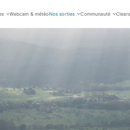
es
Webcam & météo
Nos sorties
Communauté
Clear