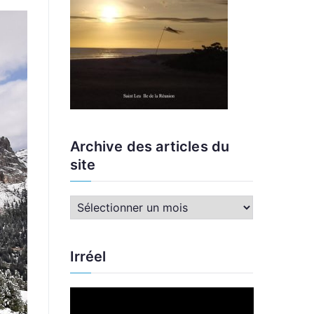
Archive des articles du
site
A
r
c
Irréel
h
i
L
v