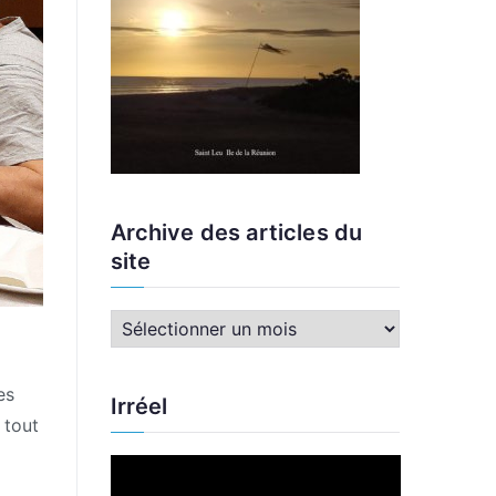
Archive des articles du
site
A
r
c
es
Irréel
h
 tout
i
L
v