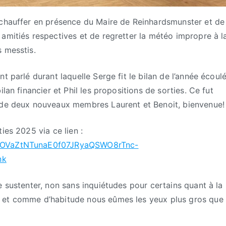
échauffer en présence du Maire de Reinhardsmunster et de
amitiés respectives et de regretter la météo impropre à l
s messtis.
t parlé durant laquelle Serge fit le bilan de l’année écoul
lan financier et Phil les propositions de sorties. Ce fut
e de deux nouveaux membres Laurent et Benoit, bienvenue!
ies 2025 via ce lien :
LScOVaZtNTunaE0f07JRyaQSWO8rTnc-
nk
e sustenter, non sans inquiétudes pour certains quant à la
 et comme d’habitude nous eûmes les yeux plus gros que 