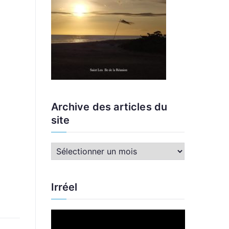
Archive des articles du
site
A
r
c
Irréel
h
i
L
v