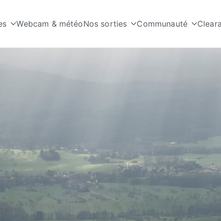
es
Webcam & météo
Nos sorties
Communauté
Clear