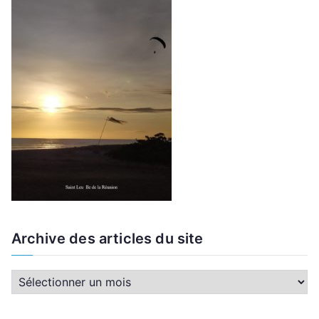
Archive des articles du site
A
r
c