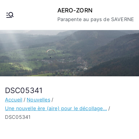
Aller
AERO-ZORN
au
Parapente au pays de SAVERNE
contenu
DSC05341
Accueil
Nouvelles
Une nouvelle ère (aire) pour le décollage…
DSC05341