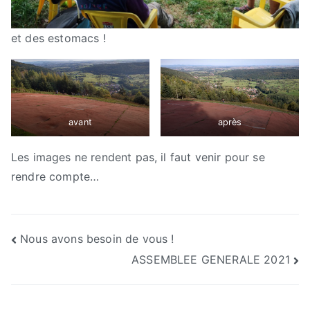
et des estomacs !
avant
après
Les images ne rendent pas, il faut venir pour se
rendre compte…
Navigation
Nous avons besoin de vous !
ASSEMBLEE GENERALE 2021
de
l’article