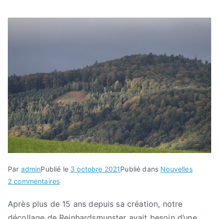
Par
admin
Publié le
3 octobre 2021
Publié dans
Nouvelles
sur
2 commentaires
Une
Après plus de 15 ans depuis sa création, notre
nouvelle
décollage de Reinhardsmunster avait besoin d’une
ère