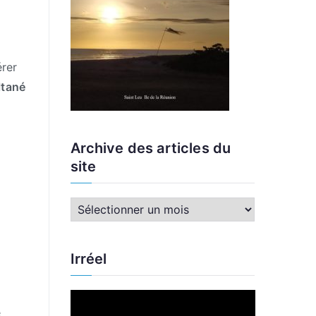
érer
ltané
e
Archive des articles du
site
A
r
c
Irréel
h
i
L
v
e