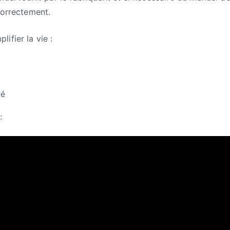
correctement.
ifier la vie :
mé
: