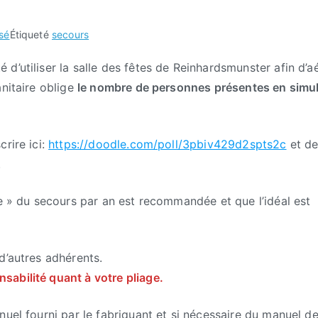
sé
Étiqueté
secours
d’utiliser la salle des fêtes de Reinhardsmunster afin d’a
anitaire oblige
le nombre de personnes présentes en simu
rire ici:
https://doodle.com/poll/3pbiv429d2spts2c
et d
.
ge » du secours par an est recommandée et que l’idéal est
d’autres adhérents.
abilité quant à votre pliage.
nuel fourni par le fabriquant et si nécessaire du manuel d