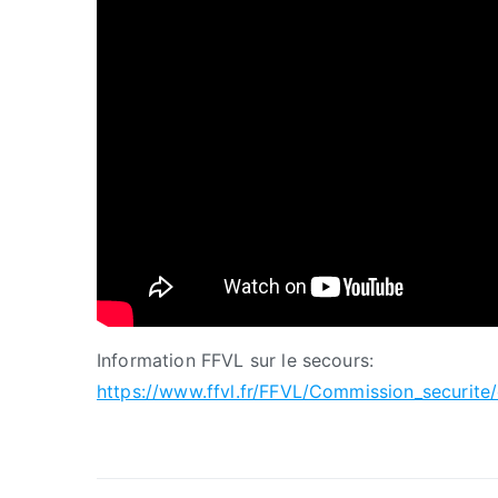
Information FFVL sur le secours:
https://www.ffvl.fr/FFVL/Commission_securit