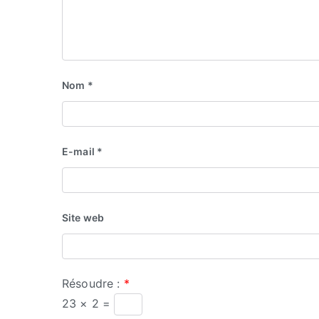
Nom
*
E-mail
*
Site web
Résoudre :
*
23 × 2 =