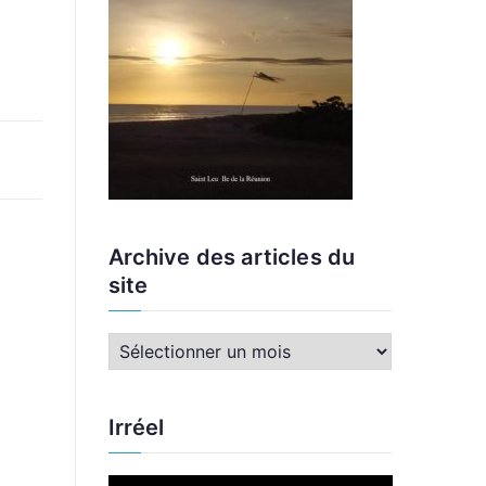
Archive des articles du
site
A
r
c
Irréel
h
i