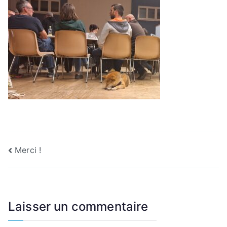
Navigation
Merci !
de
l’article
Laisser un commentaire