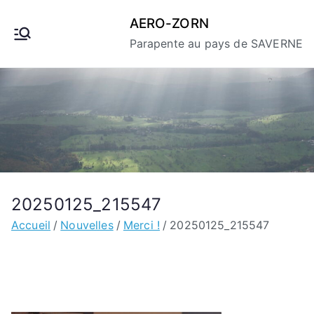
Aller
AERO-ZORN
au
Parapente au pays de SAVERNE
contenu
20250125_215547
Accueil
Nouvelles
Merci !
20250125_215547