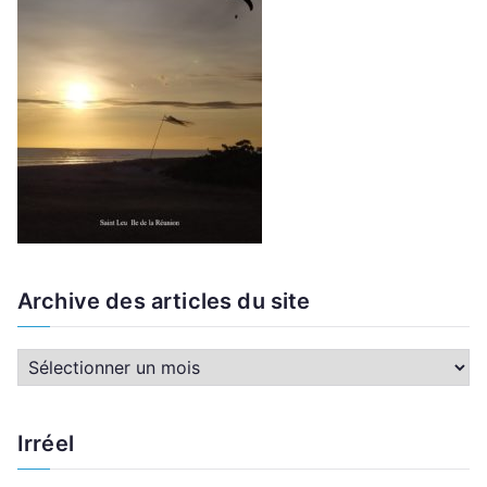
Archive des articles du site
A
r
c
Irréel
h
i