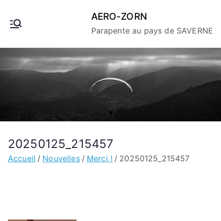
Aller
AERO-ZORN
au
Parapente au pays de SAVERNE
contenu
20250125_215457
Accueil
Nouvelles
Merci !
20250125_215457