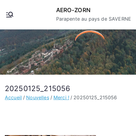
Aller
AERO-ZORN
au
Parapente au pays de SAVERNE
contenu
20250125_215056
Accueil
Nouvelles
Merci !
20250125_215056