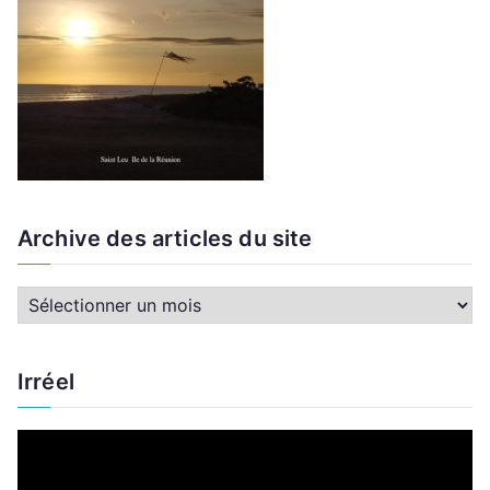
Archive des articles du site
A
r
c
Irréel
h
i
L
v
e
e