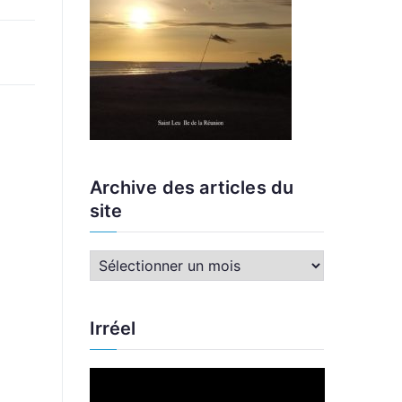
Archive des articles du
site
A
r
c
Irréel
h
i
L
v