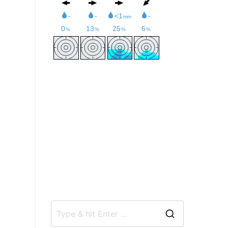
t
e
S