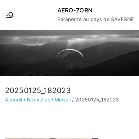
Aller
AERO-ZORN
au
Parapente au pays de SAVERNE
contenu
20250125_182023
Accueil
Nouvelles
Merci !
20250125_182023