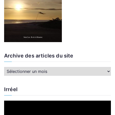
Archive des articles du site
A
r
c
Irréel
h
i
L
v
e
e