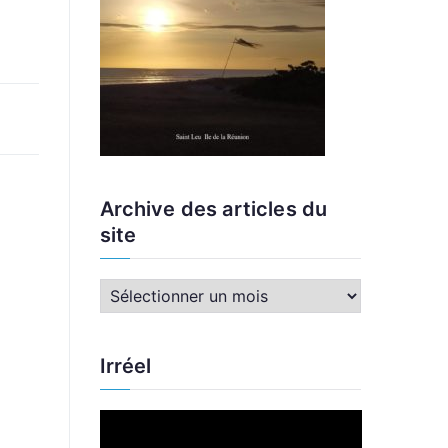
Archive des articles du
site
A
r
c
Irréel
h
i
L
v