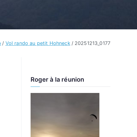
b
Vol rando au petit Hohneck
20251213_0177
Roger à la réunion