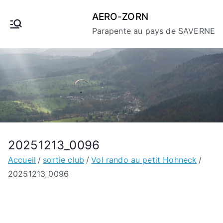
Aller
AERO-ZORN
au
Parapente au pays de SAVERNE
contenu
20251213_0096
Accueil
sortie club
Vol rando au petit Hohneck
20251213_0096