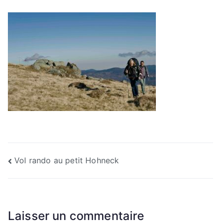
Navigation
Vol rando au petit Hohneck
de
l’article
Laisser un commentaire