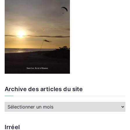
Archive des articles du site
A
r
c
Irréel
h