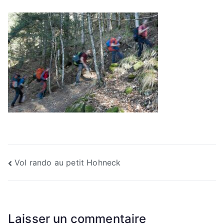
Navigation
Vol rando au petit Hohneck
de
l’article
Laisser un commentaire