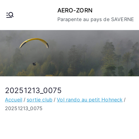
Aller
AERO-ZORN
au
Parapente au pays de SAVERNE
contenu
20251213_0075
Accueil
sortie club
Vol rando au petit Hohneck
20251213_0075