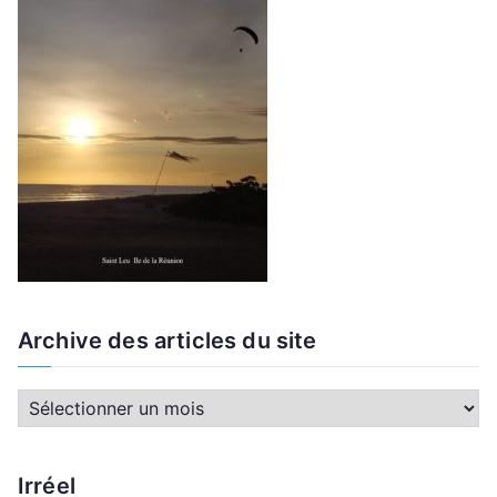
Archive des articles du site
A
r
c
Irréel
h