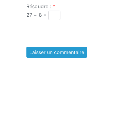
Résoudre :
*
27 − 8 =