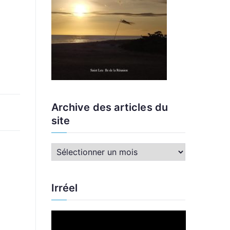
Archive des articles du
site
A
r
c
Irréel
h
i
L
v