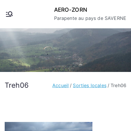
Aller
AERO-ZORN
au
Parapente au pays de SAVERNE
contenu
Treh06
Accueil
Sorties locales
Treh06