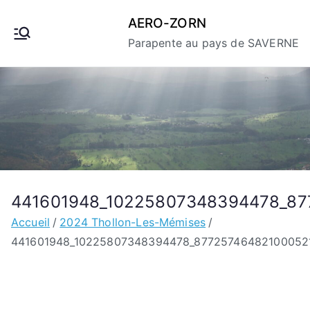
Aller
AERO-ZORN
au
Parapente au pays de SAVERNE
contenu
441601948_10225807348394478_87
Accueil
2024 Thollon-Les-Mémises
441601948_10225807348394478_87725746482100052