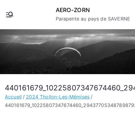
Aller
AERO-ZORN
au
Parapente au pays de SAVERNE
contenu
440161679_10225807347674460_29
Accueil
2024 Thollon-Les-Mémises
440161679_10225807347674460_29437705348789879