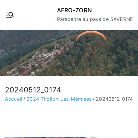
Aller
AERO-ZORN
au
Parapente au pays de SAVERNE
contenu
20240512_0174
Accueil
2024 Thollon-Les-Mémises
20240512_0174