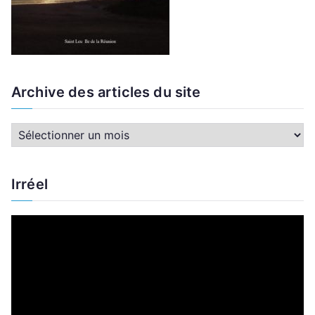
Archive des articles du site
A
r
c
Irréel
h
i
L
v
e
e
c
d
t
e
e
s