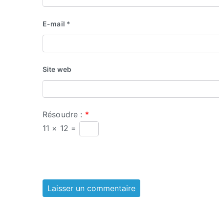
E-mail
*
Site web
Résoudre :
*
11 × 12 =