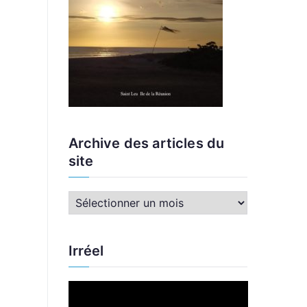
Archive des articles du
site
A
r
c
Irréel
h
i
L
v