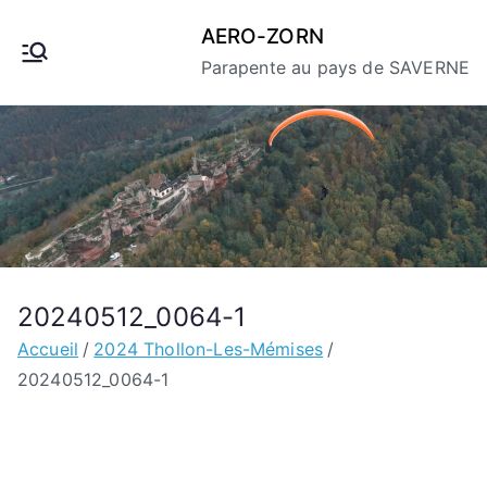
Aller
AERO-ZORN
au
Parapente au pays de SAVERNE
contenu
20240512_0064-1
Accueil
2024 Thollon-Les-Mémises
20240512_0064-1