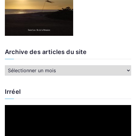
Archive des articles du site
A
r
c
Irréel
h
i
L
v
e
e
c
d
t