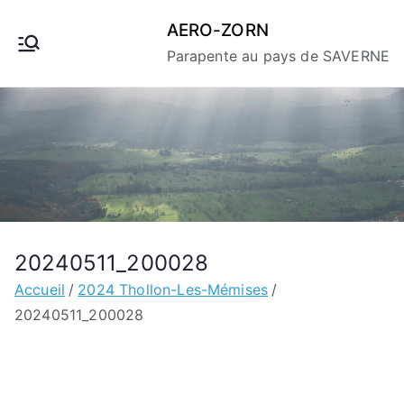
Aller
AERO-ZORN
au
Parapente au pays de SAVERNE
contenu
20240511_200028
Accueil
2024 Thollon-Les-Mémises
20240511_200028