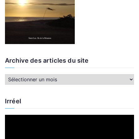
Archive des articles du site
A
r
c
Irréel
h
i
L
v
e
e
c
d