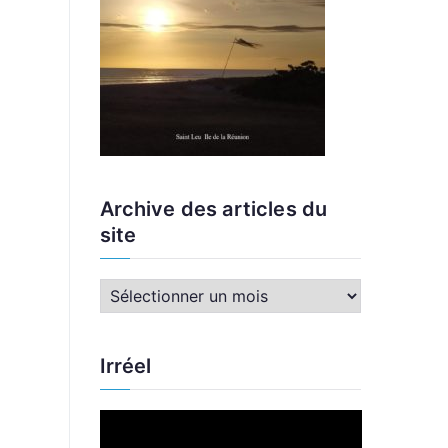
Archive des articles du
site
A
r
c
Irréel
h
i
L
v