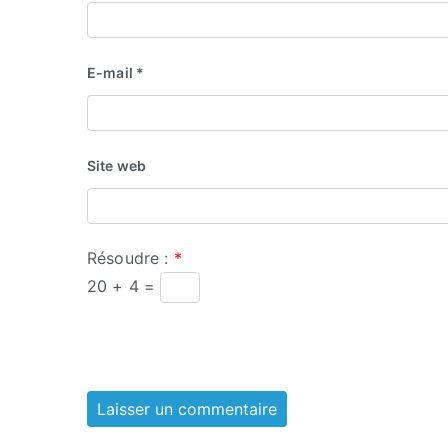
E-mail
*
Site web
Résoudre :
*
20 + 4 =