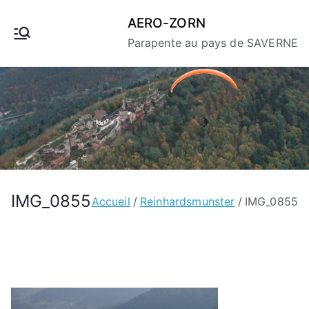
Aller
AERO-ZORN
au
Parapente au pays de SAVERNE
contenu
IMG_0855
Accueil
Reinhardsmunster
IMG_0855