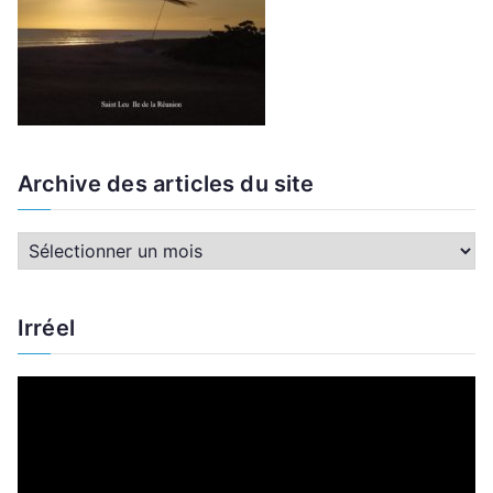
Archive des articles du site
A
r
c
Irréel
h
i
L
v
e
e
c
d
t
e