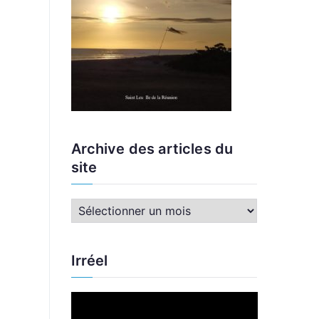
Archive des articles du
site
A
r
c
Irréel
h
i
L
v