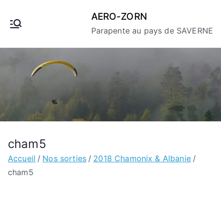
Aller
AERO-ZORN
au
Parapente au pays de SAVERNE
contenu
cham5
Accueil
Nos sorties
2018 Chamonix & Albanie
cham5