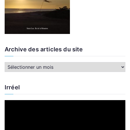
Archive des articles du site
A
r
c
Irréel
h
i
L
v
e
e
c
d
t