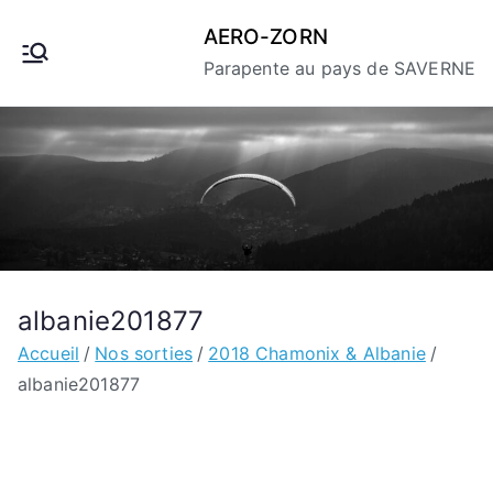
Aller
AERO-ZORN
au
Parapente au pays de SAVERNE
contenu
albanie201877
Accueil
Nos sorties
2018 Chamonix & Albanie
albanie201877