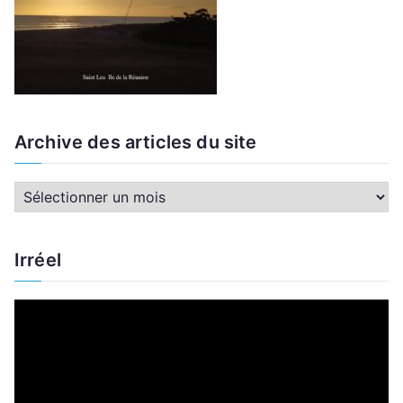
Archive des articles du site
A
r
c
Irréel
h
i
L
v
e
e
c
d
t
e