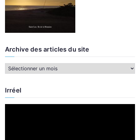
Archive des articles du site
A
r
c
Irréel
h
i
L
v
e
e
c
d
t
e