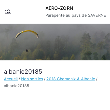
Aller
AERO-ZORN
au
Parapente au pays de SAVERNE
contenu
albanie20185
Accueil
Nos sorties
2018 Chamonix & Albanie
albanie20185