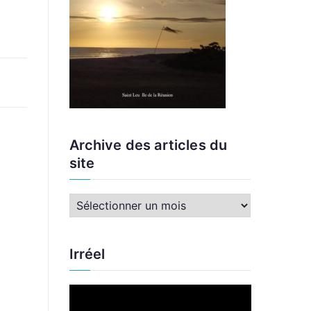
Archive des articles du
site
A
r
c
Irréel
h
i
L
v