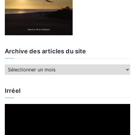
Archive des articles du site
A
r
c
Irréel
h
i
L
v
e
e
c
d
t