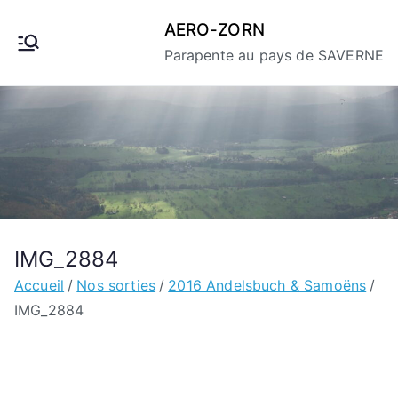
Aller
AERO-ZORN
au
Parapente au pays de SAVERNE
contenu
IMG_2884
Accueil
Nos sorties
2016 Andelsbuch & Samoëns
IMG_2884