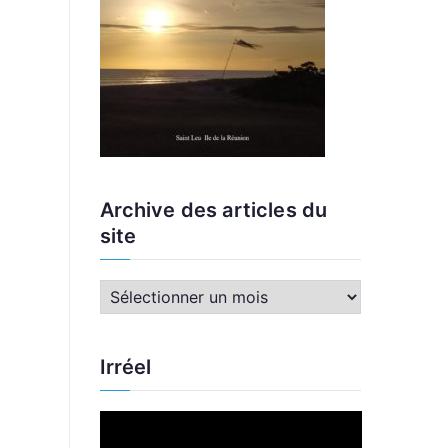
Archive des articles du
site
A
r
c
Irréel
h
i
L
v