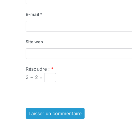
E-mail
*
Site web
Résoudre :
*
3 − 2 =