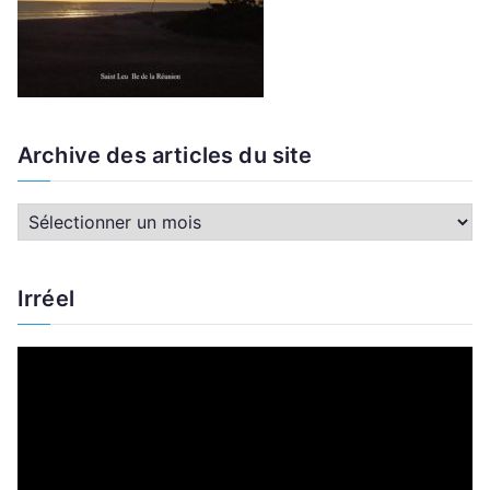
Archive des articles du site
A
r
c
Irréel
h
i
L
v
e
e
c
d
t
e
e