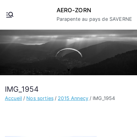
Aller
AERO-ZORN
au
Parapente au pays de SAVERNE
contenu
IMG_1954
Accueil
Nos sorties
2015 Annecy
IMG_1954