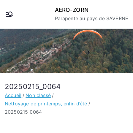
Aller
AERO-ZORN
au
Parapente au pays de SAVERNE
contenu
20250215_0064
Accueil
Non classé
Nettoyage de printemps, enfin d’été
20250215_0064