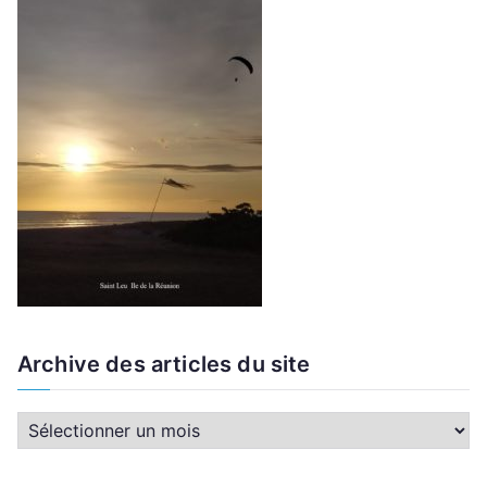
Archive des articles du site
A
r
c